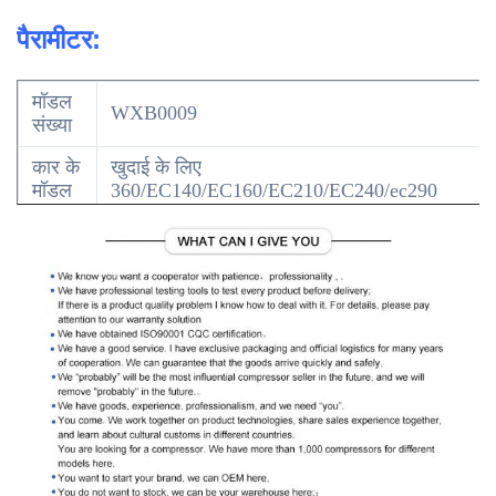
पैरामीटर:
मॉडल
WXB0009
संख्या
कार के
खुदाई के लिए
मॉडल
360/EC140/EC160/EC210/EC240/ec290
टाइप
एसी कंडीशनर ब्लोअर
वोल्टेज
24वी
ओई
VOE14576774/14514331
नं।
यदि आपको यह सुनिश्चित करने के लिए सहायता की
आवश्यकता है कि यह हिस्सा आपके वाहन में फिट
होगा। कृपया हमें अपने पुराने उत्पाद की फोटो भेजें।
ओईएम और/या वर्ष, अपने वाहन का मॉडल और इंजन
टिप्पणी
का आकार बनाएं ताकि हम आपके लिए इसकी पुष्टि