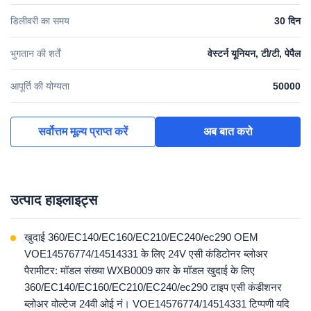
डिलीवरी का समय
30 दिन
भुगतान की शर्तें
वेस्टर्न यूनियन, टी/टी, पेपैल
आपूर्ति की योग्यता
50000
सर्वोत्तम मूल्य प्राप्त करें
अब बात करो
उत्पाद हाइलाइट्स
खुदाई 360/EC140/EC160/EC210/EC240/ec290 OEM
VOE14576774/14514331 के लिए 24V एसी कंडिटोनर ब्लोअर
पैरामीटर: मॉडल संख्या WXB0009 कार के मॉडल खुदाई के लिए
360/EC140/EC160/EC210/EC240/ec290 टाइप एसी कंडीशनर
ब्लोअर वोल्टेज 24वी ओई नं। VOE14576774/14514331 टिप्पणी यदि