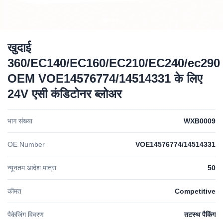
खुदाई
360/EC140/EC160/EC210/EC240/ec290
OEM VOE14576774/14514331 के लिए
24V एसी कंडिटोनर ब्लोअर
भाग संख्या
WXB0009
OE Number
VOE14576774/14514331
न्यूनतम आदेश मात्रा
50
कीमत
Competitive
पैकेजिंग विवरण
तटस्थ पैकिंग