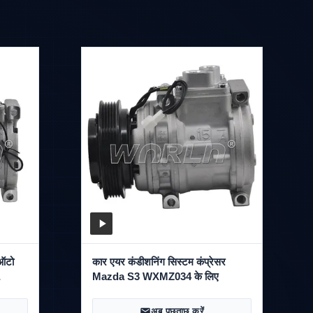
ऑटो
कार एयर कंडीशनिंग सिस्टम कंप्रेसर
Mazda S3 WXMZ034 के लिए
अब पूछताछ करें