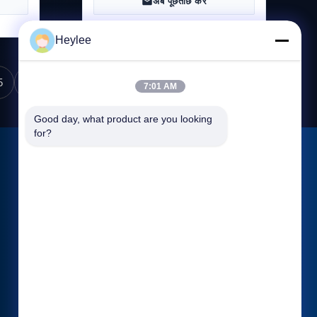
अब पूछताछ करें
Heylee
5
7:01 AM
Good day, what product are you looking 
for?
हमसे संपर्क करें
पता: क्रमांक 1128, साउथ टॉवर, अनहुआ हुई,
नॉर्थ बैयुन एवेन्यू, बैयुन जिला, गुआंगज़ौ, गुआंग्डोंग
ईमेल:
admin@gzweixing.com
दूरभाष: 86--18022350039