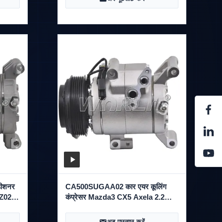
डीशनर
CA500SUGAA02 कार एयर कूलिंग
MZ025
कंप्रेसर Mazda3 CX5 Axela 2.2
WXMZ024 के लिए
अब पूछताछ करें