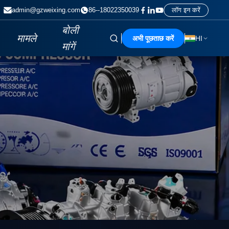
admin@gzweixing.com
86--18022350039
लॉग इन करें
बोली
मामले
अभी पूछताछ करें
HI
मांगें