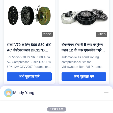
Model10SRE11CWeixing
7V16 Weixing item WXCL0121
itemWXCL0120Voltage12VGrooves6PKOEM
Voltage 12V Grooves 6PK OEM
number447280-2390 447280-
number 606 5365 2 ...
281 ...
VIDEO
VIDEO
वोल्वो V70 के लिए S60 S80 ऑटो
वोक्सवैगन बोरा वी 5 एयर कंप्रेसर
AC कंप्रेसर क्लच DKS17D
क्लच 12 वी, कार एयरकॉन कंप्रेसर
6PK 12V CLVV007 के लिए
क्लच
For Volvo V70 for S60 S80 Auto
automobile air conditioning
AC Compressor Clutch DKS17D
compressor clutch for
6PK 12V CLVV007 Parameter :
Volkswagen Bora V5 Parameter
Model Number CLVV007 Car
: Model Number WXCL0140 Car
अभी पूछताछ करें
अभी पूछताछ करें
Model For Volvo V70 for S60
Model for Volkswagen Bora V5
S80 Type Auto Air Conditioning
Type automobile air conditioning
Compressor Clutch Model Year
compressor clutch Year Model
1998-2007 Model Type DKS17D
N/A OE No. N/A Note If you need
Mindy Yang
6PK 125MM Note If you need
assistance to make sure that this
पेज 1 / 28
assistance to make sure that this
part will fit your vehicle.Please ...
part will ...
1
2
3
4
5
11:03 AM