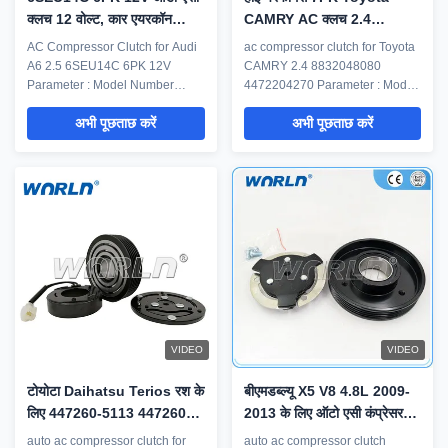
क्लच 12 वोल्ट, कार एयरकॉन
CAMRY AC क्लच 2.4
कंप्रेसर क्लच
8832048080 4472204270
AC Compressor Clutch for Audi
ac compressor clutch for Toyota
A6 2.5 6SEU14C 6PK 12V
CAMRY 2.4 8832048080
Parameter : Model Number
4472204270 Parameter : Model
WXCL0183 Car Model for Audi
Number WXCL0133 Car Model
अभी पूछताछ करें
अभी पूछताछ करें
A6 2.5 6SEU14C 6PK 12V Type
for Toyota CAMRY 2.4 Type ac
AC Compressor Clutch Year
compressor clutch Year Model
Model N/A OE No. N/A Note If
N/A OE No. 8832048080
you need assistance to make
4472204270 Note If you need
sure that this part will fit your
assistance to make sure that this
vehicle.Please send us the
part will fit your vehicle.Please
photo of your old ...
send us the ...
VIDEO
VIDEO
टोयोटा Daihatsu Terios रश के
बीएमडब्ल्यू X5 V8 4.8L 2009-
लिए 447260-5113 447260-
2013 के लिए ऑटो एसी कंप्रेसर
5820 ऑटो एसी कंप्रेसर क्लच
क्लच CSE717 4PK
auto ac compressor clutch for
auto ac compressor clutch