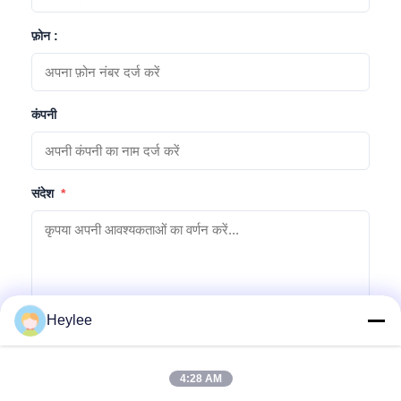
फ़ोन :
कंपनी
संदेश
*
Heylee
जांच सबमिट करें
4:28 AM