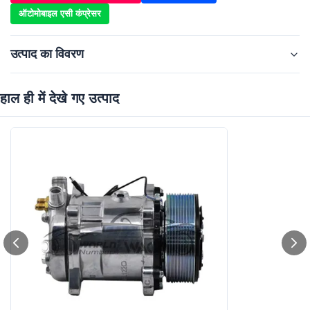
ऑटोमोबाइल एसी कंप्रेसर
उत्पाद का विवरण
हाल ही में देखे गए उत्पाद
Product Name:
WXUN008
Size:
मानक आकार
Warranty:
1 वर्ष
Car Make:
सार्वभौमिक
Voltage:
12V
Grooves:
10 पीके
Compressor Type:
5H14