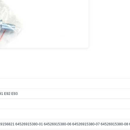
E91 E92 E93
9156821 64526915380-01 64526915380-06 64526915380-07 64526915380-08