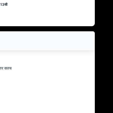
613सी
सर क्लच