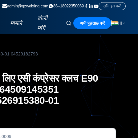
admin@gzweixing.com
86--18022350039
लॉग इन करें
बोली
मामले
अभी पूछताछ करें
HI
मांगें
5380-01 64529182793
े लिए एसी कंप्रेसर क्लच E90
 64509145351
526915380-01
L0009