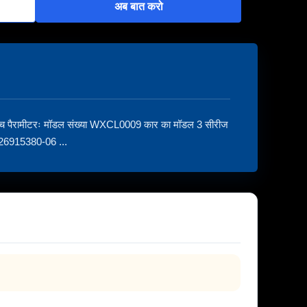
अब बात करो
 पैरामीटरः मॉडल संख्या WXCL0009 कार का मॉडल 3 सीरीज
26915380-06 ...