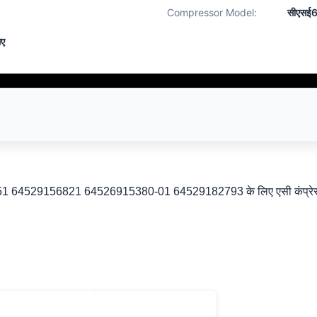
Compressor Model:
सीएसई
ए
5351 64529156821 64526915380-01 64529182793 के लिए एसी कंप्रे