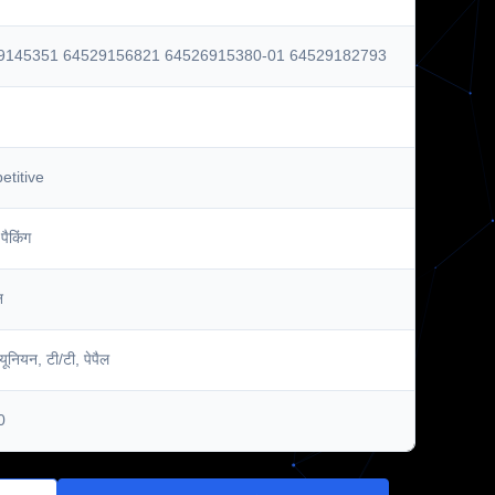
9145351 64529156821 64526915380-01 64529182793
titive
पैकिंग
न
न यूनियन, टी/टी, पेपैल
0