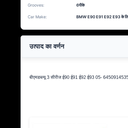
Grooves:
6पीके
Car Make:
BMW E90 E91 E92 E93 के लि
उत्पाद का वर्णन
बीएमडब्ल्यू 3 सीरीज ई90 ई91 ई92 ई93 05- 6450914