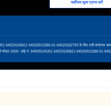
सर्वोत्तम मूल्य प्राप्त करें
45351 64529156821 64526915380-01 64529182793 के लिए एसी कंप्रेसर क्लच
च वर्ष मॉडल 2005- ओई नं. 64509145351 64529156821 64526915380-01 645