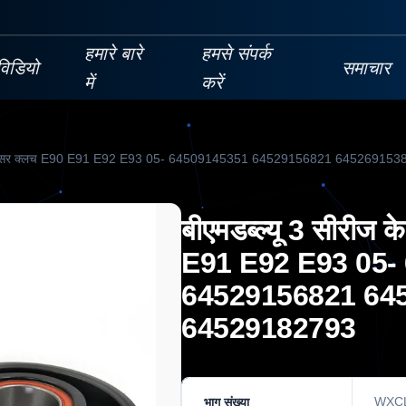
हमारे बारे
हमसे संपर्क
विडियो
समाचार
में
करें
सी कंप्रेसर क्लच E90 E91 E92 E93 05- 64509145351 64529156821 6452691
बीएमडब्ल्यू 3 सीरीज क
E91 E92 E93 05-
64529156821 64
64529182793
WXC
भाग संख्या