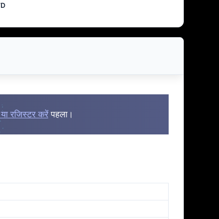
7D
या रजिस्टर करें
पहला।