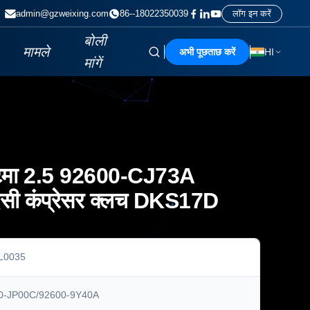
admin@gzweixing.com
86--18022350039
लॉग इन करें
बोली
मामले
अभी पूछताछ करें
HI
मांगें
्टिमा 2.5 92600-CJ73A
सी कंप्रेसर क्लच DKS17D
L0035
0-JP00C/92600-9Y40A