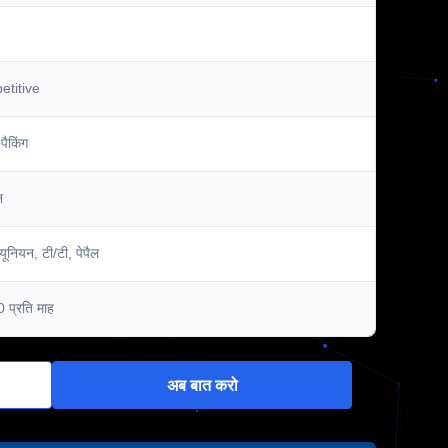
titive
पैकिंग
न
न यूनियन, टी/टी, पेपैल
 प्रति माह
अब बात करो