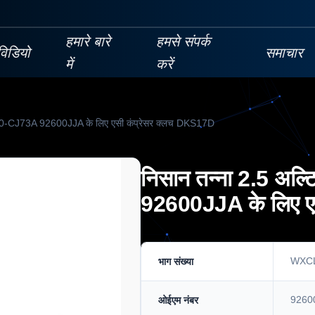
हमारे बारे
हमसे संपर्क
विडियो
समाचार
में
करें
600-CJ73A 92600JJA के लिए एसी कंप्रेसर क्लच DKS17D
निसान तन्ना 2.5 अल
92600JJA के लिए ए
WXC
भाग संख्या
9260
ओईएम नंबर