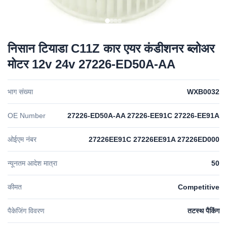
निसान टियाडा C11Z कार एयर कंडीशनर ब्लोअर
मोटर 12v 24v 27226-ED50A-AA
भाग संख्या
WXB0032
OE Number
27226-ED50A-AA 27226-EE91C 27226-EE91A
ओईएम नंबर
27226EE91C 27226EE91A 27226ED000
न्यूनतम आदेश मात्रा
50
कीमत
Competitive
पैकेजिंग विवरण
तटस्थ पैकिंग