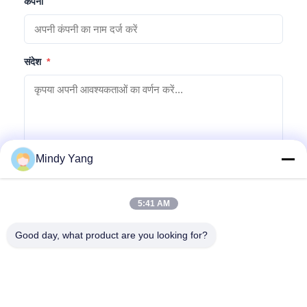
कंपनी
संदेश
*
Mindy Yang
जांच सबमिट करें
5:41 AM
Good day, what product are you looking for?
पता: क्रमांक 1128, साउथ टॉवर, अनहुआ हुई, नॉर्थ बैयुन एवेन्यू, बैयुन जिला,
गुआंगज़ौ, गुआंग्डोंग
दूरभाष:
86--18022350039