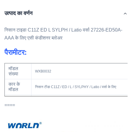
उत्पाद का वर्णन
निसान टाइडा C11Z ED L SYLPH / Latio वर्सा 27226-ED50A-
AAA के लिए एसी कंडीशनर ब्लोअर
पैरामीटर:
मॉडल
WXB0032
संख्या
कार के
निसान टीडा C11Z / ED / L / SYLPHY / Latio / वर्सा के लिए
मॉडल
प्रकार
ब्लोअर मोटर 12 वी 24 वी
====
वर्ष मॉडल
27226-ED50A-AA 27226-EE91C 27226-EE91A
OE No.
27226EE91C 27226EE91A 27226ED000 27226-
ED50A 27226-EE9A 27226ED50A 27226EE910