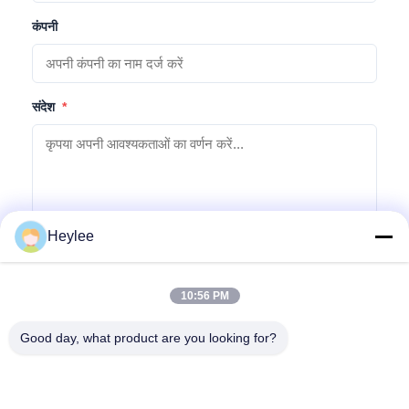
कंपनी
संदेश
*
Heylee
जांच सबमिट करें
10:56 PM
Good day, what product are you looking for?
पता: क्रमांक 1128, साउथ टॉवर, अनहुआ हुई, नॉर्थ बैयुन एवेन्यू, बैयुन जिला,
गुआंगज़ौ, गुआंग्डोंग