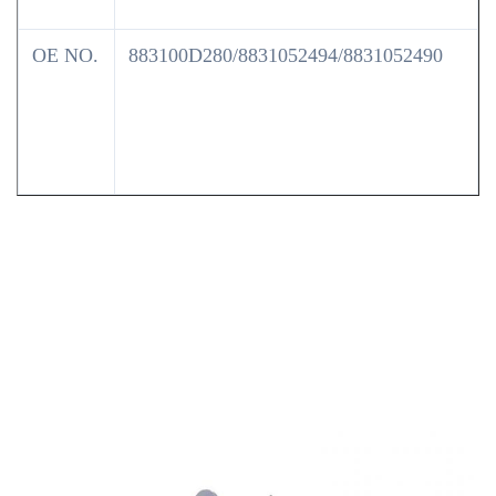
OE NO.
883100D280/8831052494/8831052490