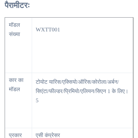
पैरामीटरः
मॉडल
WXTT001
संख्या
कार का
टोयोट यारिस/एक्सियो/ऑरिस/कोरोला/अर्बन/
मॉडल
सिएंटा/फील्डर/प्रिमियो/एलियन/सिएन 1 के लिए।
5
प्रकार
एसी कंप्रेसर