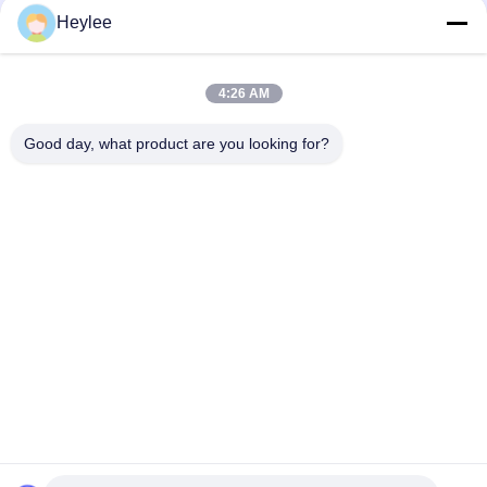
Heylee
जांच सबमिट करें
4:26 AM
Good day, what product are you looking for?
पता: क्रमांक 1128, साउथ टॉवर, अनहुआ हुई, नॉर्थ बैयुन एवेन्यू, बैयुन जिला,
गुआंगज़ौ, गुआंग्डोंग
दूरभाष:
86--18022350039
ईमेल
admin@gzweixing.com
घर
उत्पाद
विडियो
हमारे बारे में
कारखाने का दौरा
गुणवत्ता नियंत्रण
हमसे संपर्क करें
समाचार
मामले
Copyright © 2018-2026
Guangzhou Weixing Automobile Fitting Co.,Ltd.
सभी