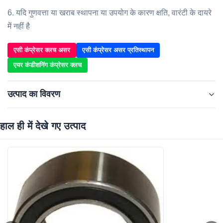
6. यदि गुणवत्ता या खराब स्थापना या उपयोग के कारण क्षति, वारंटी के दायरे
में नहीं है
एसी कंप्रेसर क्लच असर
एसी कंप्रेसर असर प्रतिस्थापन
एयर कंडीशनिंग कंप्रेसर क्लच
उत्पाद का विवरण
हाल ही में देखे गए उत्पाद
Item No.:
WXBR06
Car Make:
For Volkswagen Passat B5
Size:
35*52*22mm
Type:
Bearing
High Light:
एसी कंप्रेसर क्लच असर
,
एसी कंप्रेसर असर प्रतिस्थापन