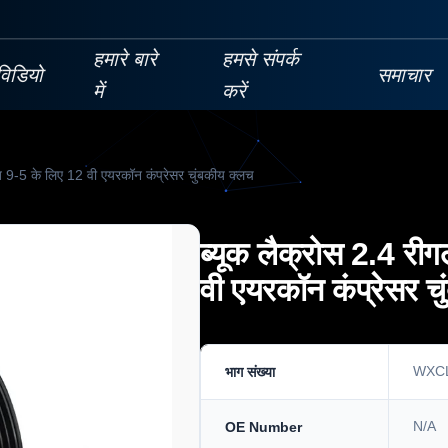
हमारे बारे
हमसे संपर्क
विडियो
समाचार
में
करें
ब 9-5 के लिए 12 वी एयरकॉन कंप्रेसर चुंबकीय क्लच
ब्यूक लैक्रोस 2.4 री
वी एयरकॉन कंप्रेसर च
WXC
भाग संख्या
N/A
OE Number