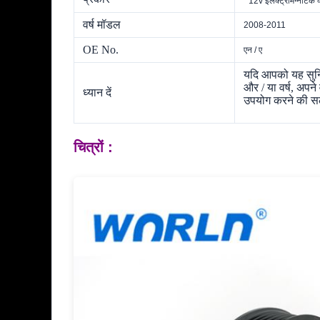
12v इलेक्ट्रोमैग्नेटिक 
वर्ष मॉडल
2008-2011
OE No.
एन / ए
यदि आपको यह सुनिश
और / या वर्ष, अप
ध्यान दें
उपयोग करने की सला
चित्रों :