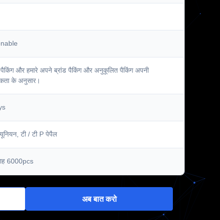
onable
पैकिंग और हमारे अपने ब्रांड पैकिंग और अनुकूलित पैकिंग अपनी
कता के अनुसार।
ys
न यूनियन, टी / टी P पेपैल
 माह 6000pcs
अब बात करो