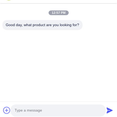
जांच सबमिट करें
12:57 PM
Good day, what product are you looking for?
पता: क्रमांक 1128, साउथ टॉवर, अनहुआ हुई, नॉर्थ बैयुन एवेन्यू, बैयुन जिला,
गुआंगज़ौ, गुआंग्डोंग
दूरभाष:
86--18022350039
ईमेल
admin@gzweixing.com
घर
उत्पाद
विडियो
हमारे बारे में
कारखाने का दौरा
गुणवत्ता नियंत्रण
हमसे संपर्क करें
समाचार
मामले
Copyright © 2018-2026
Guangzhou Weixing Automobile Fitting Co.,Ltd.
सभी
अधिकार सुरक्षित हैं।.