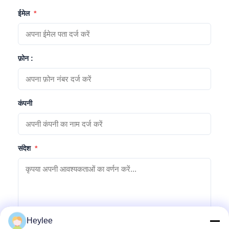
ईमेल
*
फ़ोन :
कंपनी
संदेश
*
Heylee