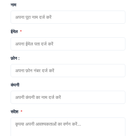
नाम
ईमेल
*
फ़ोन :
कंपनी
संदेश
*