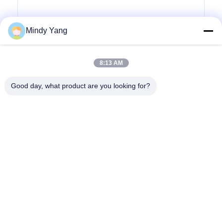
Mindy Yang
जांच सबमिट करें
8:13 AM
Good day, what product are you looking for?
पता: क्रमांक 1128, साउथ टॉवर, अनहुआ हुई, नॉर्थ बैयुन एवेन्यू, बैयुन जिला,
गुआंगज़ौ, गुआंग्डोंग
दूरभाष:
86--18022350039
ईमेल
admin@gzweixing.com
घर
उत्पाद
विडियो
हमारे बारे में
कारखाने का दौरा
गुणवत्ता नियंत्रण
हमसे संपर्क करें
समाचार
मामले