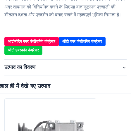
अंदर तापमान को विनियमित करने के लिएयह वातानुकूलन प्रणाली की
शीतलन दक्षता और प्रदर्शन को बनाए रखने में महत्वपूर्ण भूमिका निभाता है।
ऑटोमोटिव एयर कंडीशनिंग कंप्रेसर
ऑटो एयर कंडीशनिंग कंप्रेसर
ऑटो एयरकॉन कंप्रेसर
उत्पाद का विवरण
हाल ही में देखे गए उत्पाद
Item No.:
WXTT193
Car Make:
टोयोटा लैंड क्रूज़र/हियास के लिए
Voltage:
12V
Size:
मानक आकार